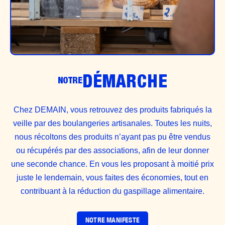
DÉMARCHE
NOTRE
Chez DEMAIN, vous retrouvez des produits fabriqués la
veille par des boulangeries artisanales. Toutes les nuits,
nous récoltons des produits n’ayant pas pu être vendus
ou récupérés par des associations, afin de leur donner
une seconde chance. En vous les proposant à moitié prix
juste le lendemain, vous faites des économies, tout en
contribuant à la réduction du gaspillage alimentaire.
NOTRE MANIFESTE