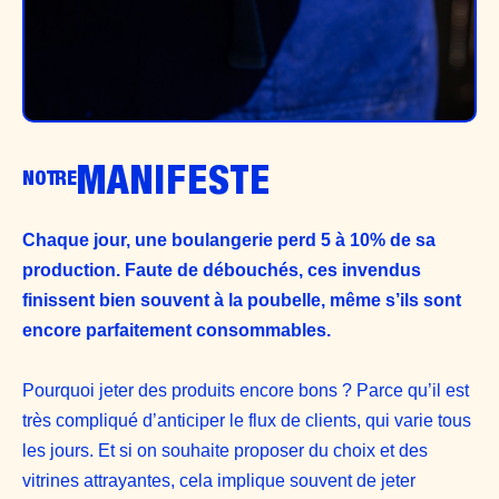
MANIFESTE
NOTRE
Chaque jour, une boulangerie perd 5 à 10% de sa
production. Faute de débouchés, ces invendus
finissent bien souvent à la poubelle, même s’ils sont
encore parfaitement consommables.
Pourquoi jeter des produits encore bons ? Parce qu’il est
très compliqué d’anticiper le flux de clients, qui varie tous
les jours. Et si on souhaite proposer du choix et des
vitrines attrayantes, cela implique souvent de jeter