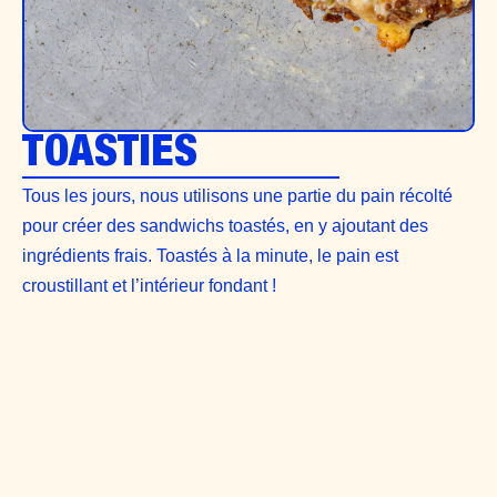
TOASTIES
Tous les jours, nous utilisons une partie du pain récolté
pour créer des sandwichs toastés, en y ajoutant des
ingrédients frais. Toastés à la minute, le pain est
croustillant et l’intérieur fondant !