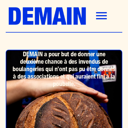
Aller
au
contenu
DEMAIN a pour but de donner une
deuxième chance à des invendus de
boulangeries qui n’ont pas pu être donnés
à des associations et qui auraient fini à la
poubelle.