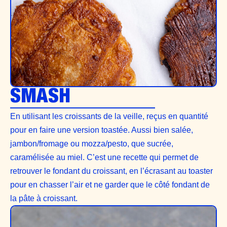
SMASH
En utilisant les croissants de la veille, reçus en quantité
pour en faire une version toastée. Aussi bien salée,
jambon/fromage ou mozza/pesto, que sucrée,
caramélisée au miel. C’est une recette qui permet de
retrouver le fondant du croissant, en l’écrasant au toaster
pour en chasser l’air et ne garder que le côté fondant de
la pâte à croissant.