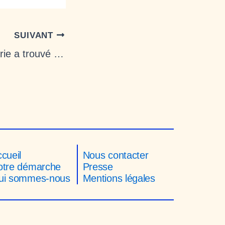
m
SUIVANT
Cette boulangerie a trouvé LA solution pour en finir avec le gaspillage alimentaire
cueil
Nous contacter
otre démarche
Presse
ui sommes-nous
Mentions légales