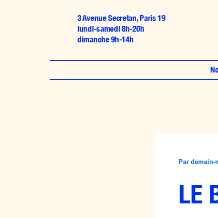
Aller
3 Avenue Secretan, Paris 19
au
lundi-samedi 8h-20h
contenu
dimanche 9h-14h
No
Par
demain-
LE 