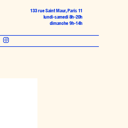
133 rue Saint Maur, Paris 11
lundi-samedi 8h-20h
dimanche 9h-14h
L
o
g
o
t
y
p
e
I
n
s
t
a
g
r
a