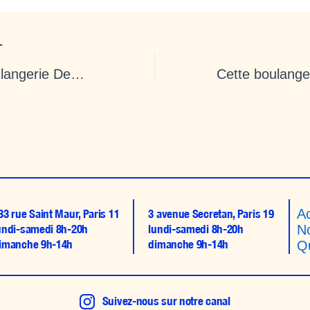
T
À Paris, la boulangerie Demain ne vend que des invendus à moitié prix
Ac
33 rue Saint Maur, Paris 11
3 avenue Secretan, Paris 19
undi-samedi 8h-20h
lundi-samedi 8h-20h
N
imanche 9h-14h
dimanche 9h-14h
Q
Suivez-nous sur notre canal